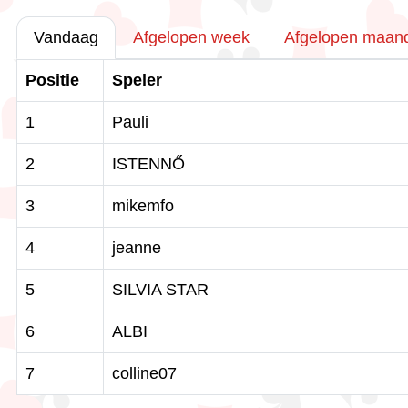
Vandaag
Afgelopen week
Afgelopen maan
Positie
Speler
1
Pauli
2
ISTENNŐ
3
mikemfo
4
jeanne
5
SILVIA STAR
6
ALBI
7
colline07