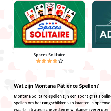
Gebruik de lege plekken om alle
Sort
kaarten op kleur en volgorde te
oplope
krijgen van A naar Koning.
Spaces Solitaire
Speel
Wat zijn Montana Patience Spellen?
Montana Solitaire-spellen zijn een soort gratis online
spellen om het rangschikken van kaarten in opeenvo
waarbij strategische zetten je winkansen vergroten. 