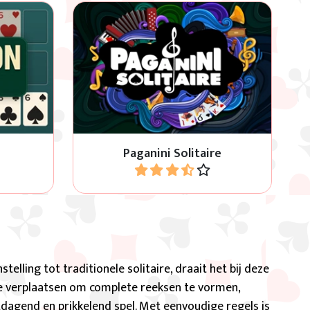
olitaire:
Gebruik de lege plekken om alle
eur en
kaarten op kleur en volgorde te
 naar 6.
krijgen van A naar Koning.
Paganini Solitaire
Speel
telling tot traditionele solitaire, draait het bij deze
te verplaatsen om complete reeksen te vormen,
tdagend en prikkelend spel. Met eenvoudige regels is