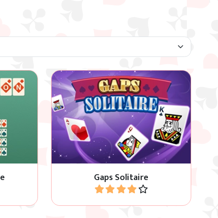
Gebruik de gaten om alle kaarten
 oplopende
op kleur en volgorde te krijgen van
rtsoort.
2 naar Koning.
re
Gaps Solitaire
Speel