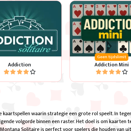
eer alle vier de rijen in
Miniversie van Addiction S
nde volgorde in dezelfde
krijg alle kaarten op kl
kaartsoort.
volgorde te krijgen van A
Geen tijdslimit
Addiction
Addiction Mini
Speel
Speel
 kaartspellen waarin strategie een grote rol speelt. In tegens
lgende volgorde binnen een raster. Het doel is om kaarten 
Montana Solitaire is perfect voor spelers die houden van ui