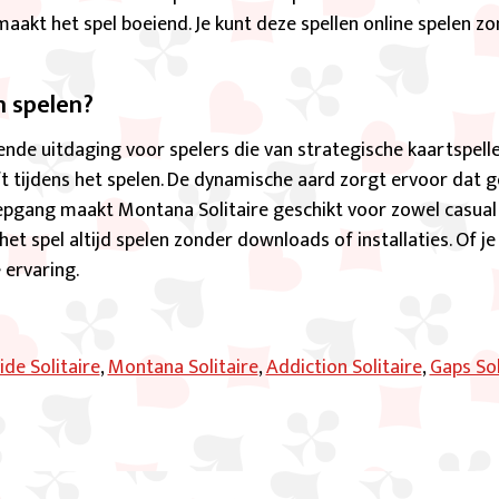
akt het spel boeiend. Je kunt deze spellen online spelen zo
n spelen?
ende uitdaging voor spelers die van strategische kaartspell
ft tijdens het spelen. De dynamische aard zorgt ervoor dat 
iepgang maakt Montana Solitaire geschikt voor zowel casual 
et spel altijd spelen zonder downloads of installaties. Of je
 ervaring.
ide Solitaire
,
Montana Solitaire
,
Addiction Solitaire
,
Gaps Sol