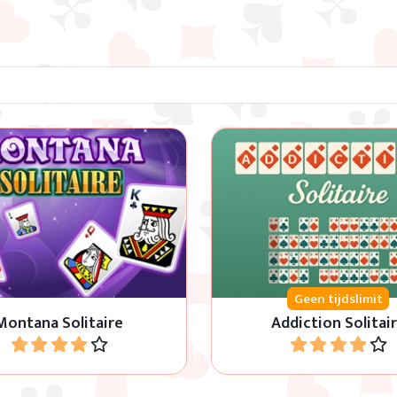
ik lege plekken om alle
Plaats alle vier de rijen in
n op soort en volgorde te
volgorde in dezelfde kaa
jgen van 2 naar Koning.
Geen tijdslimit
Montana Solitaire
Addiction Solitai
Speel
Speel