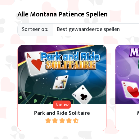
Alle Montana Patience Spellen
Sorteer op:
Gebruik de lege plekken om alle
Gebru
kaarten op kaartkleur en volgorde
kaarte
te krijgen van 2 naar Koning.
kri
Nieuw
Park and Ride Solitaire
Speel