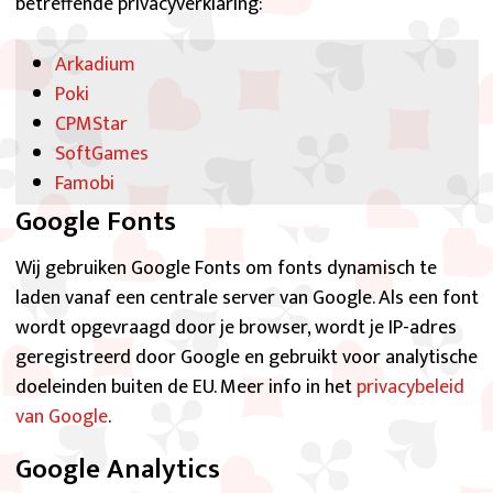
betreffende privacyverklaring:
Arkadium
Poki
CPMStar
SoftGames
Famobi
GameZop
Google Fonts
SpilGames
Wij gebruiken Google Fonts om fonts dynamisch te
FreeWorldGroup
laden vanaf een centrale server van Google. Als een font
Cool Games
wordt opgevraagd door je browser, wordt je IP-adres
GamePix
geregistreerd door Google en gebruikt voor analytische
CloudGames
doeleinden buiten de EU. Meer info in het
privacybeleid
4J
van Google
.
Inlogic
Big Fish Games
Google Analytics
PlayToMax