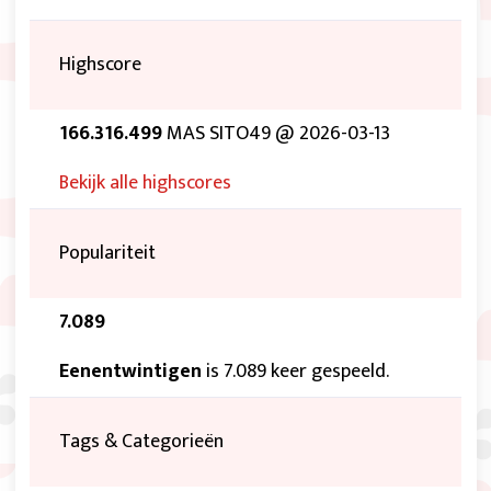
Highscore
166.316.499
MAS SITO49 @ 2026-03-13
Bekijk alle highscores
Populariteit
7.089
Eenentwintigen
is 7.089 keer gespeeld.
Tags & Categorieën