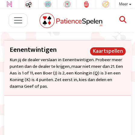
Meer
Eenentwintigen
Kaartspellen
Kun jij de dealer verslaan in Eenentwintigen. Probeer meer
punten dan de dealer te krijgen, maar niet meer dan 21. Een
Aas is 1 of 11, een Boer (J) is 2, een Koningin (Q) is 3 en een
Koning (K) is 4 punten. Zet eerst in, kies dan delen en
daarna Geef of pas.