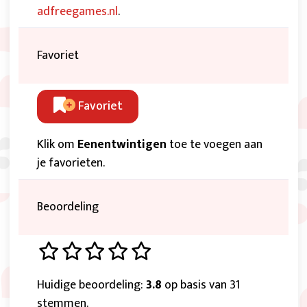
adfreegames.nl
.
Favoriet
Favoriet
Klik om
Eenentwintigen
toe te voegen aan
je favorieten.
Beoordeling
Huidige beoordeling:
3.8
op basis van 31
stemmen.