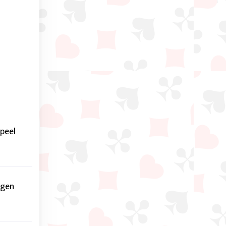
speel
egen