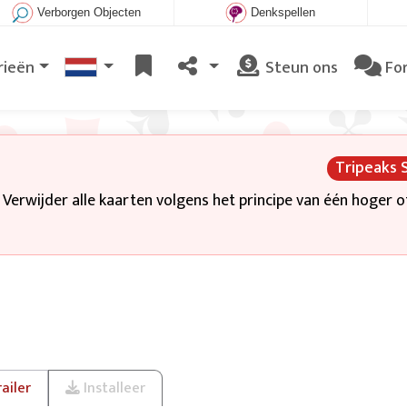
Verborgen Objecten
Denkspellen
rieën
Steun ons
Fo
Tripeaks 
. Verwijder alle kaarten volgens het principe van één hoger o
ailer
Installeer