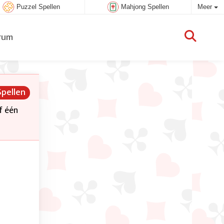
Puzzel Spellen
Mahjong Spellen
Meer
rum
Spellen
f één