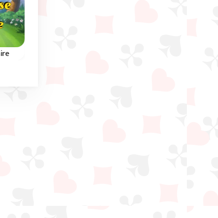
Kerstmis
ire
Santa Tripeaks
3 Pyramid Tripeak
Tripeaks Solitaire spel
f
Dit scrollend Tripeak
met de Kerstman.
tooi
spel speelt zich af in h
oude Egypte.