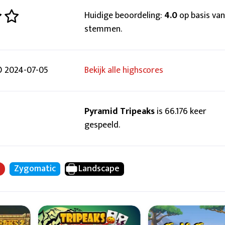
Huidige beoordeling:
4.0
op basis van
stemmen.
 2024-07-05
Bekijk alle highscores
Pyramid Tripeaks
is 66.176 keer
gespeeld.
n
Zygomatic
Landscape