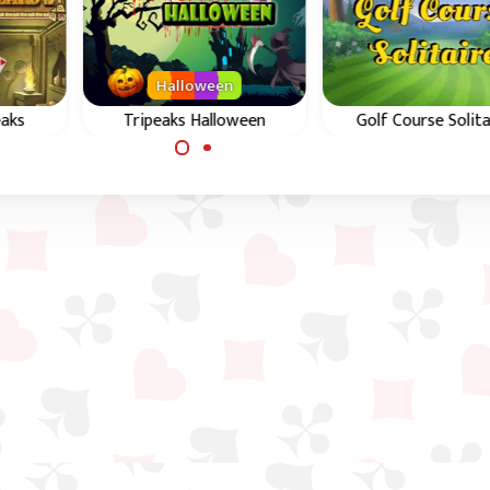
Halloween
eaks
Tripeaks Halloween
Golf Course Solita
peaks
Hoger/Lager kaartspel
Geniet van dit Gol
in het
met een Halloween
Solitaire spel en vol
thema.
de 9 holes baan.