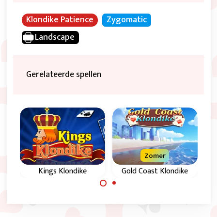
Klondike Patience
Zygomatic
Landscape
Gerelateerde spellen
Zomer
Kings Klondike
Gold Coast Klondike
Klondike kaartspel
Klondike kaartspel
met verborgen
in 5 oplopende