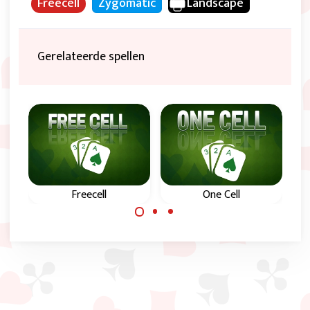
Freecell
Zygomatic
Landscape
Gerelateerde spellen
Freecell
One Cell
Het klassieke online
Moeilijk Freecell
FreeCell kaartspel.
spel met slechts
één FreeCell.