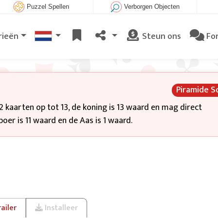
Puzzel Spellen
Verborgen Objecten
rieën
Steun ons
Fo
Piramide So
 2 kaarten op tot 13, de koning is 13 waard en mag direct
oer is 11 waard en de Aas is 1 waard.
ailer
Installeer