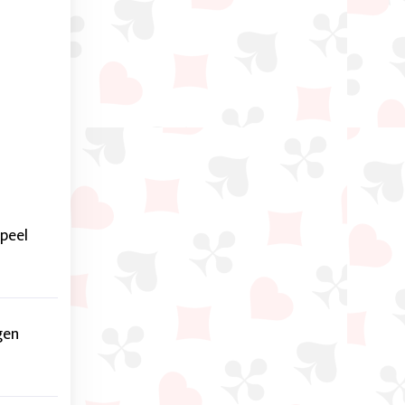
speel
gen