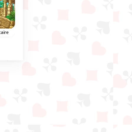
Geen tijdslimit
taire
Pyramid Klondike
Pyramid Solitaire - G
Pyramid
e
Een Pyramide kaartspel
ude
met de layout van een
Piramide solitairespe
Klondike spel.
met de grote Piramid