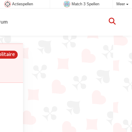
Actiespellen
Match 3 Spellen
Meer
rum
litaire