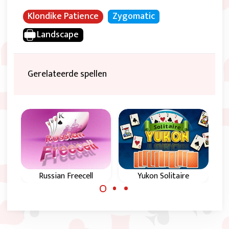
Klondike Patience
Zygomatic
Landscape
Gerelateerde spellen
Russian Freecell
Yukon Solitaire
Combinatie van
In Yukon Solitaire
Russian Solitaire en
moet je oplopend
Freecell.
bouwen op de vier