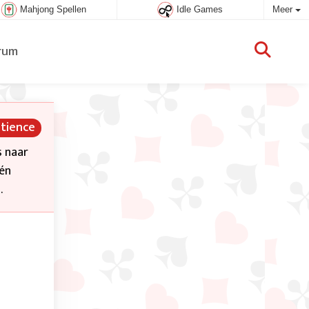
Mahjong Spellen
Idle Games
Meer
rum
atience
s naar
één
.