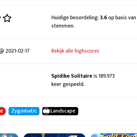
Huidige beoordeling:
3.6
op basis van
stemmen.
@ 2021-02-17
Bekijk alle highscores
Spidike Solitaire
is 189.973
keer gespeeld.
ce
Zygomatic
Landscape