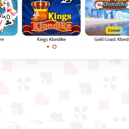
Zomer
re
Kings Klondike
Gold Coast Klond
Klondike kaartspel met
Klondike kaartspel i
ke
verborgen kaarten.
oplopende
 de
moeilijkheidsgrade
 het