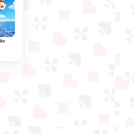
Lente
ike
Flower Solitaire
Double Solitaire
n 5
Bloemig kaartspel, maak
Parallel Klondike
stapels van Aas naar
Solitaire tegen de
n.
Koning.
computer: wie is het
snelste?