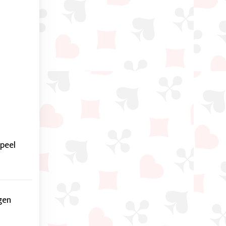
speel
gen