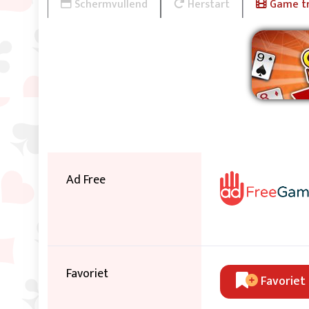
Schermvullend
Herstart
Game tr
Ver
Ad Free
Favoriet
Favoriet