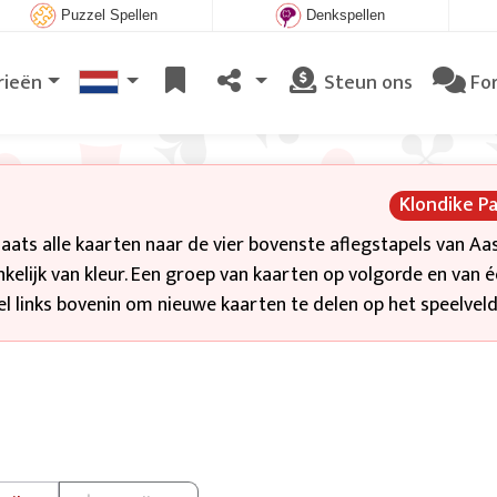
Puzzel Spellen
Denkspellen
rieën
Steun ons
Fo
Klondike P
laats alle kaarten naar de vier bovenste aflegstapels van Aa
kelijk van kleur. Een groep van kaarten op volgorde en van 
pel links bovenin om nieuwe kaarten te delen op het speelveld