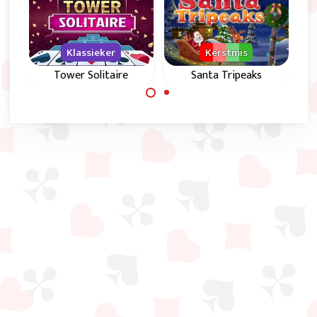
Klassieker
Kerstmis
Tower Solitaire
Santa Tripeaks
Tripeaks Solitaire
Speel het klassieke
spel met de
Tower Solitaire spel
Kerstman.
en probeer alle
kaarten te
verwijderen.
Made with
by
NeonGames
© 2026